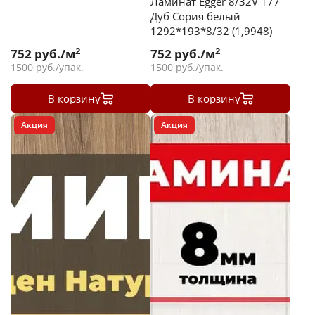
Ламинат Egger 8/32V 177
Дуб Сория белый
1292*193*8/32 (1,9948)
2
2
752
руб./м
752
руб./м
1500
руб./упак.
1500
руб./упак.
В корзину
В корзину
Акция
Акция