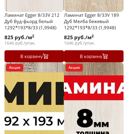
Ламинат Egger 8/33V 212
Ламинат Egger 8/33V 189
Дуб Вуд-фьорд белый
Дуб Мелба бежевый
1292*193*8/33 (1,9948)
1292*193*8/33 (1,9948)
2
2
825
руб./м
825
руб./м
1646
руб./упак.
1646
руб./упак.
В корзину
В корзину
Акция
Акция