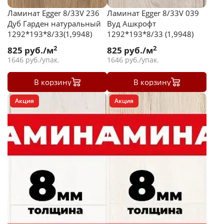
Ламинат Egger 8/33V 236
Ламинат Egger 8/33V 039
Дуб Гарден натуральный
Вуд Ашкрофт
1292*193*8/33(1,9948)
1292*193*8/33 (1,9948)
2
2
825
руб./м
825
руб./м
1646
руб./упак.
1646
руб./упак.
В корзину
В корзину
Акция
Акция