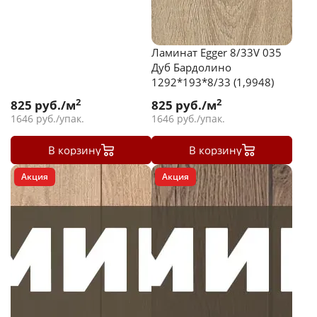
Ламинат Egger 8/33V 035
Дуб Бардолино
1292*193*8/33 (1,9948)
2
2
825
руб./м
825
руб./м
1646
руб./упак.
1646
руб./упак.
В корзину
В корзину
Акция
Акция