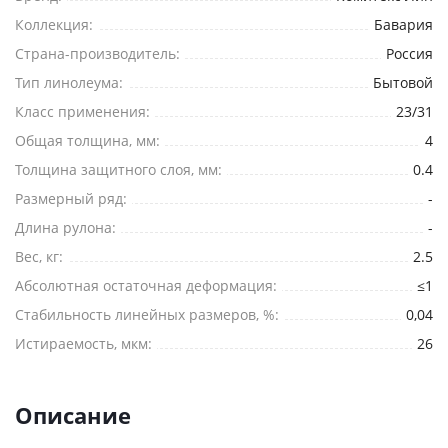
Коллекция:
Бавария
Страна-производитель:
Россия
Я согласен на
обработку персональных данных
Тип линолеума:
Бытовой
*
— Обязательные поля
Класс применения:
23/31
Общая толщина, мм:
4
Отправить
Толщина защитного слоя, мм:
0.4
Размерный ряд:
-
Длина рулона:
-
Вес, кг:
2.5
Абсолютная остаточная деформация:
≤1
Стабильность линейных размеров, %:
0,04
Истираемость, мкм:
26
Описание