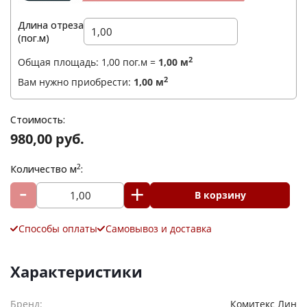
Длина отреза
(пог.м)
2
Общая площадь:
1,00
пог.м =
1,00
м
2
Вам нужно приобрести:
1,00
м
Стоимость:
980,00 руб.
Ваше имя
*
2
Количество м
:
Телефон
*
В корзину
E-mail
Способы оплаты
Самовывоз и доставка
Комментарий
Характеристики
Бренд:
Комитекс Лин