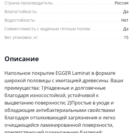
Страна-производитель:
Россия
Комментарий
Влагостойкость:
Да
Водостойкость:
Нет
Совместимость с водяным теплым полом:
Да
Вес упаковки, кг:
15
Я согласен на
обработку персональных данных
*
— Обязательные поля
Описание
Отправить
Напольное покрытие EGGER Laminat в формате
широкой половицы с имитацией древесины. Ваши
преимущества: 1)Надежные и долговечные
благодаря износостойкой, устойчивой к
выцветанию поверхности; 2)Простые в уходе и
обладающие антибактериальными свойствами
благодаря отталкивающей загрязнения и легко
очищающейся ламинированной поверхности,
препятствующей размножению бактерий;