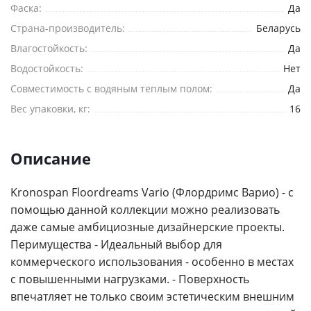
Фаска:
Да
Страна-производитель:
Беларусь
Я согласен на
обработку персональных данных
Влагостойкость:
Да
*
— Обязательные поля
Водостойкость:
Нет
Совместимость с водяным теплым полом:
Да
Отправить
Вес упаковки, кг:
16
Описание
Kronospan Floordreams Vario (Флордримс Варио) - с
помощью данной коллекции можно реализовать
даже самые амбициозные дизайнерские проекты.
Перимущества - Идеальный выбор для
коммерческого использования - особенно в местах
с повышенными нагрузками. - Поверхность
впечатляет не только своим эстетическим внешним