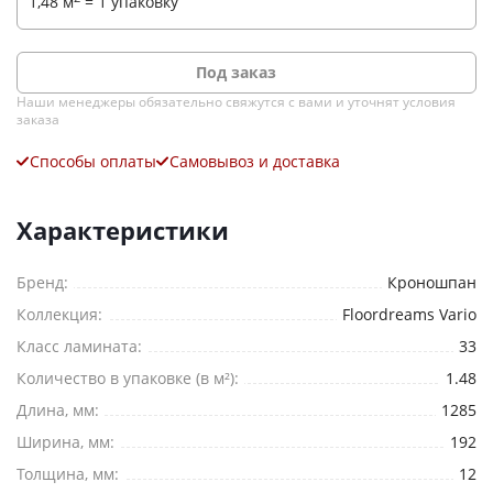
1,48
м
=
1 упаковку
Под заказ
Наши менеджеры обязательно свяжутся с вами и уточнят условия
заказа
Способы оплаты
Самовывоз и доставка
Ваше имя
*
Характеристики
Телефон
Бренд:
Кроношпан
*
Коллекция:
Floordreams Vario
E-mail
Класс ламината:
33
Количество в упаковке (в м²):
1.48
Комментарий
Длина, мм:
1285
Ширина, мм:
192
Толщина, мм:
12