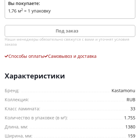
Вы покупаете:
E-mail
2
1,76
м
=
1 упаковку
Комментарий
Под заказ
Наши менеджеры обязательно свяжутся с вами и уточнят условия
заказа
Способы оплаты
Самовывоз и доставка
Я согласен на
обработку персональных данных
Характеристики
*
— Обязательные поля
Бренд:
Kastamonu
Отправить
Коллекция:
RUB
Класс ламината:
33
Количество в упаковке (в м²):
1.755
Длина, мм:
1380
Ширина, мм:
159