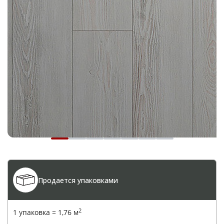
Ваше имя
*
Продается упаковками
Телефон
*
2
1 упаковка =
1,76
м