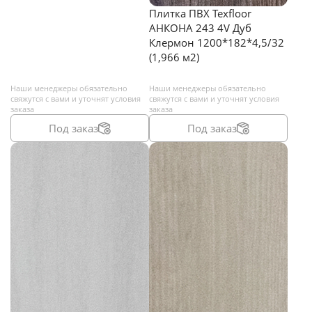
Я согласен на
обработку персональных данных
Плитка ПВХ Texfloor
АНКОНА 243 4V Дуб
*
— Обязательные поля
Клермон 1200*182*4,5/32
(1,966 м2)
Отправить
Наши менеджеры обязательно
Наши менеджеры обязательно
свяжутся с вами и уточнят условия
свяжутся с вами и уточнят условия
заказа
заказа
Под заказ
Под заказ