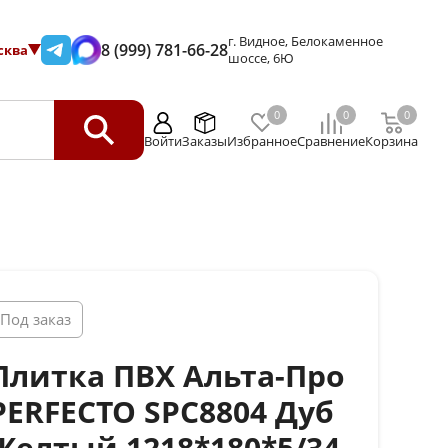
г. Видное, Белокаменное
8 (999) 781-66-28
сква
шоссе, 6Ю
0
0
0
Войти
Заказы
Избранное
Сравнение
Корзина
Под заказ
Плитка ПВХ Альта-Про
PERFECTO SPC8804 Дуб
Желтый 1218*180*5/34