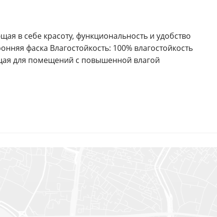
Ваше имя
*
щая в себе красоту, функциональность и удобство
Телефон
*
ронняя фаска Влагостойкость: 100% влагостойкость
щая для помещений с повышенной влагой
E-mail
Комментарий
Я согласен на
обработку персональных данных
*
— Обязательные поля
Отправить