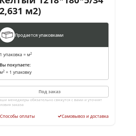
(2,631 м2)
Продается упаковками
2
1 упаковка =
м
Вы покупаете:
2
м
=
1 упаковку
Под заказ
аши менеджеры обязательно свяжутся с вами и уточнят
словия заказа
Способы оплаты
Самовывоз и доставка