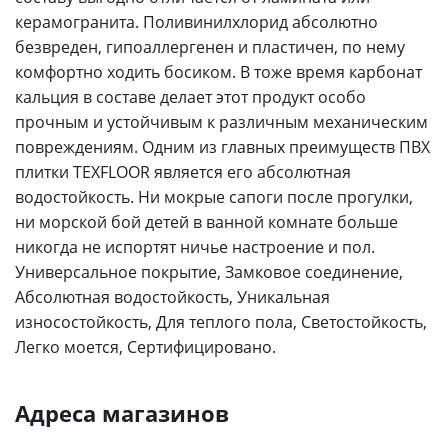
керамогранита. Поливинилхлорид абсолютно
безвреден, гипоаллергенен и пластичен, по нему
Ваше имя
*
комфортно ходить босиком. В тоже время карбонат
кальция в составе делает этот продукт особо
Телефон
*
прочным и устойчивым к различным механическим
повреждениям. Одним из главных преимуществ ПВХ
плитки TEXFLOOR является его абсолютная
E-mail
водостойкость. Ни мокрые сапоги после прогулки,
ни морской бой детей в ванной комнате больше
Комментарий
никогда не испортят ничье настроение и пол.
Универсальное покрытие, Замковое соединение,
Абсолютная водостойкость, Уникальная
износостойкость, Для теплого пола, Светостойкость,
Легко моется, Сертифицировано.
Я согласен на
обработку персональных данных
*
— Обязательные поля
Адреса магазинов