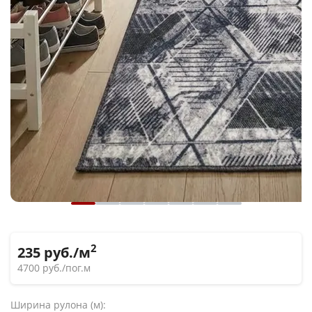
2
235
руб./м
4700
руб./пог.м
Ширина рулона (м):