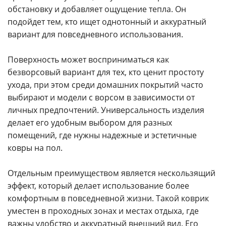
обстановку и добавляет ощущение тепла. Он
Ваше имя
*
подойдет тем, кто ищет однотонный и аккуратный
вариант для повседневного использования.
Телефон
*
Поверхность может восприниматься как
E-mail
безворсовый вариант для тех, кто ценит простоту
ухода, при этом среди домашних покрытий часто
выбирают и модели с ворсом в зависимости от
Комментарий
личных предпочтений. Универсальность изделия
делает его удобным выбором для разных
помещений, где нужны надежные и эстетичные
ковры на пол.
Я согласен на
обработку персональных данных
Отдельным преимуществом является нескользящий
*
— Обязательные поля
эффект, который делает использование более
комфортным в повседневной жизни. Такой коврик
Отправить
уместен в проходных зонах и местах отдыха, где
важны удобство и аккуратный внешний вид. Его