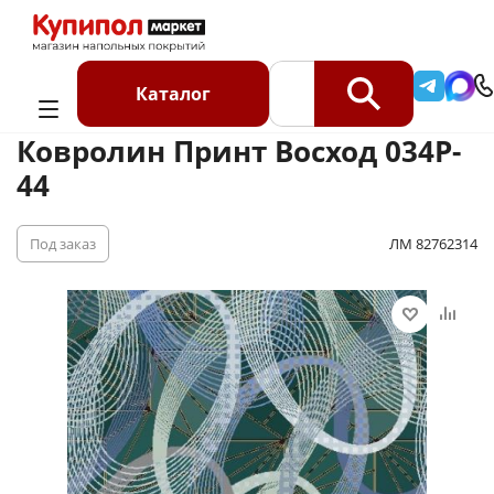
Главная
Каталог
Ковролин
Ковролин в рулоне
Ковролин Принт Восход 034P-44
Каталог
Ковролин Принт Восход 034P-
44
Под заказ
ЛМ 82762314