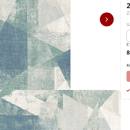
2
Ш
С
8
К