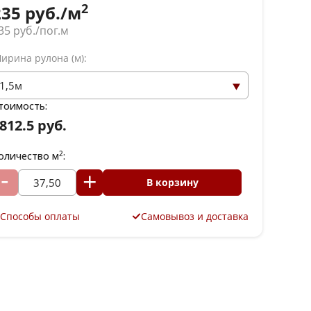
2
235
руб./м
35
руб./пог.м
ирина рулона (м):
тоимость:
812.5 руб.
2
оличество м
:
В корзину
Способы оплаты
Самовывоз и доставка