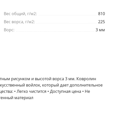
E-mail
Вес общий, г/м2:
810
Вес ворса, г/м2:
225
Комментарий
Ворс:
3 мм
Я согласен на
обработку персональных данных
*
— Обязательные поля
атным рисунком и высотой ворса 3 мм. Ковролин
Отправить
искусственный войлок, который дает дополнительное
ства: • Легко чистится • Доступная цена • Не
ргенный материал