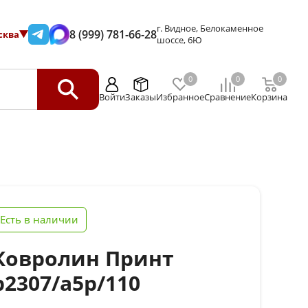
г. Видное, Белокаменное
8 (999) 781-66-28
сква
шоссе, 6Ю
0
0
0
Войти
Заказы
Избранное
Сравнение
Корзина
Есть в наличии
Ковролин Принт
p2307/a5p/110