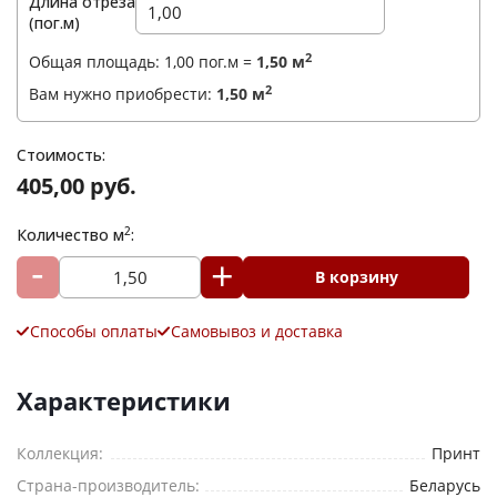
Длина отреза
(пог.м)
Комментарий
2
Общая площадь:
1,00
пог.м =
1,50
м
2
Вам нужно приобрести:
1,50
м
Стоимость:
405,00 руб.
Я согласен на
обработку персональных данных
2
Количество м
:
*
— Обязательные поля
В корзину
Отправить
Способы оплаты
Самовывоз и доставка
Характеристики
Коллекция:
Принт
Страна-производитель:
Беларусь